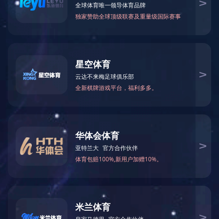
产品中心
您的位置：
西安鼎立信
»
重型
新型材料钢
米兰(中国)体育官方网站
重型仓库货架
仓库层板货架
其他仓储设备