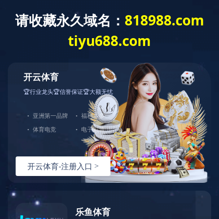
欢迎您进入米兰(中国)体育官方网站
米兰(中国)体育官方
10年专注各种仓储设备的研发、
AC Milan
产品中心
成功案例
新闻动