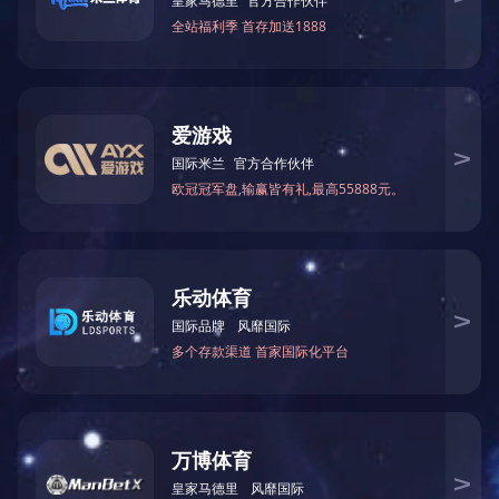
免费咨询热线
18736081699
相关资讯
物流企业仓库常用货架有…
定制仓库阁楼货架需要多…
隔离病毒不隔离服务，西…
汽配仓库常用的货架有哪…
中型货架批发有哪些常规…
了解各种类的仓储货架，…
重型高位货架使用时需要…
新型材料钢平台，采用新型材
西安鼎立信货架喷塑前的…
承重量。在用料成本上比普通
货物托盘尺寸不一样，怎…
西安重型仓库货架多少钱…