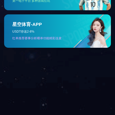
AC Milan
产品中心
成功案例
新闻动
咨询热线：18736081699
E-mail：mail@dingnuokeji.com
公司地址：西安市未央区北辰路碧桂园凤凰
米兰体育
|
开云体育
|
KAIYUN.COM·开云「中国」官方网站
|
开云
体育·开云官方网站
|
开云官方版网站登录入口
|
世界杯官方网站
|
开