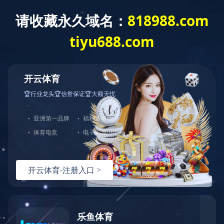
欢迎您进入米兰(中国)体育官方网站
米兰(中国)体育官方
10年专注各种仓储设备的研发、
AC Milan
产品中心
成功案例
新闻动