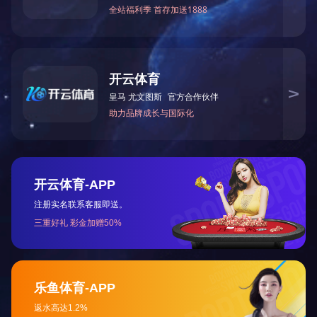
AC Milan
产品中心
成功案例
新闻动
咨询热线：18736081699
E-mail：mail@dingnuokeji.com
公司地址：西安市未央区北辰路碧桂园凤凰
米兰体育
|
开云体育
|
KAIYUN.COM·开云「中国」官方网站
|
开云
体育·开云官方网站
|
开云官方版网站登录入口
|
世界杯官方网站
|
开
Copyright © 2008-2030 米兰(中国)体育官方网站 版权所有
营业执照
—— 备案号
云官方端网站登录入口
|
爱游戏体育官方网站首页
|
开云官方版在线