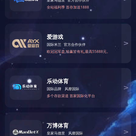
隔离病毒不隔离服务，西…
汽配仓库常用的货架有哪…
客车行业仓库重型横梁
中型货架批发有哪些常规…
了解各种类的仓储货架，…
重型高位货架使用时需要…
工厂原材料仓库多种货
西安鼎立信货架喷塑前的…
货物托盘尺寸不一样，怎…
西安重型仓库货架多少钱…
医药行业仓库货架设计
农资厂家仓库货架布置
包材仓库重型货架应用
工厂原料库仓库货架布